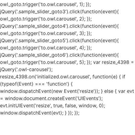
owl_goto.trigger('to.owl.carousel', 1); });
jQuery('.sample_slider_goto3').click(function(event){
owl_goto.trigger('to.owl.carousel', 2); });
jQuery('.sample_slider_goto4').click(function(event){
owl_goto.trigger('to.owl.carousel', 3); });
jQuery('.sample_slider_goto5').click(function(event){
owl_goto.trigger('to.owl.carousel', 4); });
jQuery('.sample_slider_goto6').click(function(event){
owl_goto.trigger('to.owl.carousel', 5); }); var resize_4398 =
jQuery('.owl-carousel');
resize_4398.on('initialized.owl.carousel', function(e) { if
(typeof(Event) === 'function') {
window.dispatchEvent(new Event('resize')); } else { var evt
= window.document.createEvent('UIEvents');
evt.initUIEvent('resize', true, false, window, 0);
window.dispatchEvent(evt); } }); });