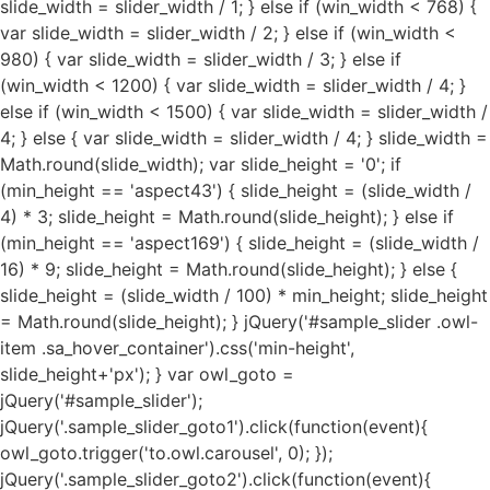
slide_width = slider_width / 1; } else if (win_width < 768) {
var slide_width = slider_width / 2; } else if (win_width <
980) { var slide_width = slider_width / 3; } else if
(win_width < 1200) { var slide_width = slider_width / 4; }
else if (win_width < 1500) { var slide_width = slider_width /
4; } else { var slide_width = slider_width / 4; } slide_width =
Math.round(slide_width); var slide_height = '0'; if
(min_height == 'aspect43') { slide_height = (slide_width /
4) * 3; slide_height = Math.round(slide_height); } else if
(min_height == 'aspect169') { slide_height = (slide_width /
16) * 9; slide_height = Math.round(slide_height); } else {
slide_height = (slide_width / 100) * min_height; slide_height
= Math.round(slide_height); } jQuery('#sample_slider .owl-
item .sa_hover_container').css('min-height',
slide_height+'px'); } var owl_goto =
jQuery('#sample_slider');
jQuery('.sample_slider_goto1').click(function(event){
owl_goto.trigger('to.owl.carousel', 0); });
jQuery('.sample_slider_goto2').click(function(event){