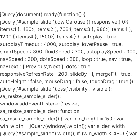
jQuery(document).ready(function() {
jQuery('#sample_slider').owlCarousel({ responsive:{ 0:{
items:1 }, 480:{ items:2 }, 768:{ items:3 }, 980:{ items:4 },
1200:{ items:4 }, 1500:{ items:4 } }, autoplay : true,
autoplayTimeout : 4000, autoplayHoverPause : true,
smartSpeed : 300, fluidSpeed : 300, autoplaySpeed : 300,
navSpeed : 300, dotsSpeed : 300, loop : true, nav : true,
navText : ['Previous','Next'], dots : true,
responsiveRefreshRate : 200, slideBy : 1, mergeFit : true,
autoHeight : false, mouseDrag : false, touchDrag : true });
jQuery('#sample_slider').css('visibility', 'visible');
sa_resize_sample_slider();
window.addEventListener('resize',
sa_resize_sample_slider); function
sa_resize_sample_slider() { var min_height = '50'; var
win_width = jQuery(window).width(); var slider_width =
jQuery('#sample_slider').width(); if (win_width < 480) { var