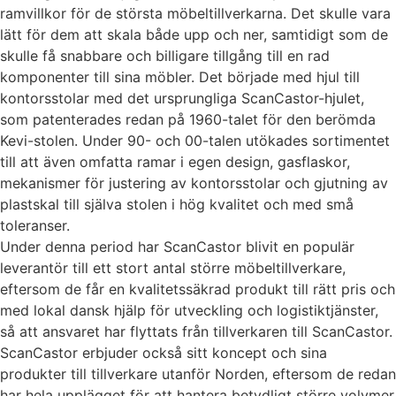
ramvillkor för de största möbeltillverkarna. Det skulle vara
lätt för dem att skala både upp och ner, samtidigt som de
skulle få snabbare och billigare tillgång till en rad
komponenter till sina möbler. Det började med hjul till
kontorsstolar med det ursprungliga ScanCastor-hjulet,
som patenterades redan på 1960-talet för den berömda
Kevi-stolen. Under 90- och 00-talen utökades sortimentet
till att även omfatta ramar i egen design, gasflaskor,
mekanismer för justering av kontorsstolar och gjutning av
plastskal till själva stolen i hög kvalitet och med små
toleranser.
Under denna period har ScanCastor blivit en populär
leverantör till ett stort antal större möbeltillverkare,
eftersom de får en kvalitetssäkrad produkt till rätt pris och
med lokal dansk hjälp för utveckling och logistiktjänster,
så att ansvaret har flyttats från tillverkaren till ScanCastor.
ScanCastor erbjuder också sitt koncept och sina
produkter till tillverkare utanför Norden, eftersom de redan
har hela upplägget för att hantera betydligt större volymer