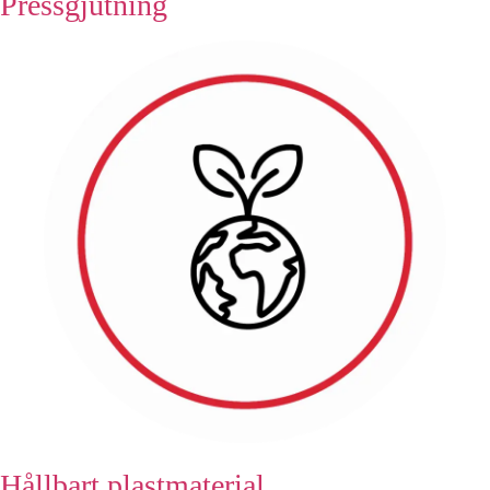
Pressgjutning
Hållbart plastmaterial