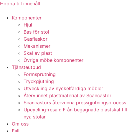
Hoppa till innehåll
Komponenter
Hjul
Bas för stol
Gasflaskor
Mekanismer
Skal av plast
Övriga möbelkomponenter
Tjänsteutbud
Formsprutning
Tryckgjutning
Utveckling av nyckelfärdiga möbler
Återvunnet plastmaterial av Scancastor
Scancastors återvunna pressgjutningsprocess
Upcycling-resan: Från begagnade plastskal till
nya stolar
Om oss
Fall