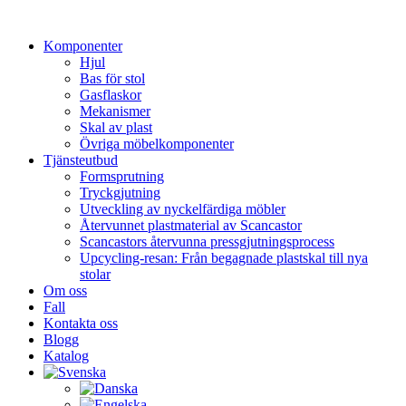
Hoppa
till
Komponenter
innehåll
Hjul
Bas för stol
Gasflaskor
Mekanismer
Skal av plast
Övriga möbelkomponenter
Tjänsteutbud
Formsprutning
Tryckgjutning
Utveckling av nyckelfärdiga möbler
Återvunnet plastmaterial av Scancastor
Scancastors återvunna pressgjutningsprocess
Upcycling-resan: Från begagnade plastskal till nya
stolar
Om oss
Fall
Kontakta oss
Blogg
Katalog