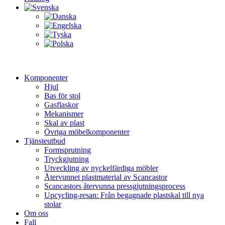
Komponenter
Hjul
Bas för stol
Gasflaskor
Mekanismer
Skal av plast
Övriga möbelkomponenter
Tjänsteutbud
Formsprutning
Tryckgjutning
Utveckling av nyckelfärdiga möbler
Återvunnet plastmaterial av Scancastor
Scancastors återvunna pressgjutningsprocess
Upcycling-resan: Från begagnade plastskal till nya
stolar
Om oss
Fall