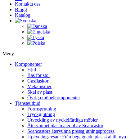
Kontakta oss
Blogg
Katalog
Meny
Komponenter
Hjul
Bas för stol
Gasflaskor
Mekanismer
Skal av plast
Övriga möbelkomponenter
Tjänsteutbud
Formsprutning
Tryckgjutning
Utveckling av nyckelfärdiga möbler
Återvunnet plastmaterial av Scancastor
Scancastors återvunna pressgjutningsprocess
Upcycling-resan: Från begagnade plastskal till nya