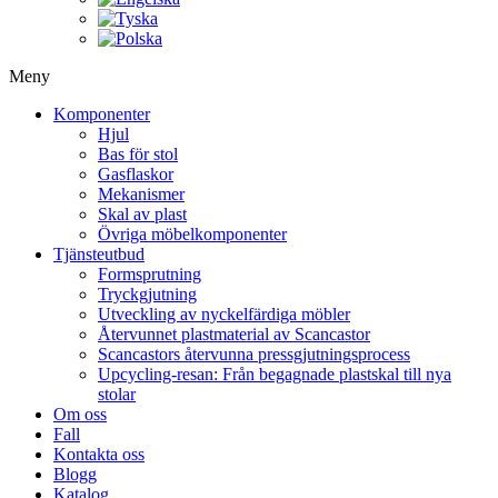
Meny
Komponenter
Hjul
Bas för stol
Gasflaskor
Mekanismer
Skal av plast
Övriga möbelkomponenter
Tjänsteutbud
Formsprutning
Tryckgjutning
Utveckling av nyckelfärdiga möbler
Återvunnet plastmaterial av Scancastor
Scancastors återvunna pressgjutningsprocess
Upcycling-resan: Från begagnade plastskal till nya
stolar
Om oss
Fall
Kontakta oss
Blogg
Katalog