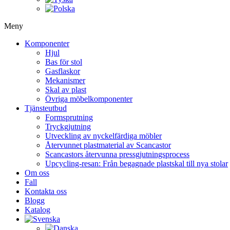
Meny
Komponenter
Hjul
Bas för stol
Gasflaskor
Mekanismer
Skal av plast
Övriga möbelkomponenter
Tjänsteutbud
Formsprutning
Tryckgjutning
Utveckling av nyckelfärdiga möbler
Återvunnet plastmaterial av Scancastor
Scancastors återvunna pressgjutningsprocess
Upcycling-resan: Från begagnade plastskal till nya stolar
Om oss
Fall
Kontakta oss
Blogg
Katalog