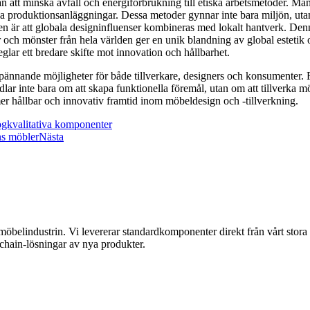
ån att minska avfall och energiförbrukning till etiska arbetsmetoder. M
ina produktionsanläggningar. Dessa metoder gynnar inte bara miljön, uta
 är att globala designinfluenser kombineras med lokalt hantverk. Denna
r och mönster från hela världen ger en unik blandning av global estetik
ar ett bredare skifte mot innovation och hållbarhet.
 spännande möjligheter för både tillverkare, designers och konsumenter. F
lar inte bara om att skapa funktionella föremål, utan om att tillverka 
mer hållbar och innovativ framtid inom möbeldesign och -tillverkning.
gkvalitativa komponenter
ns möbler
Nästa
 möbelindustrin. Vi levererar standardkomponenter direkt från vårt stor
 chain-lösningar av nya produkter.