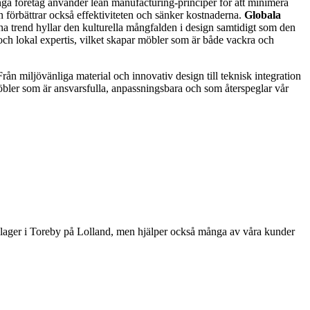
ånga företag använder lean manufacturing-principer för att minimera
n förbättrar också effektiviteten och sänker kostnaderna.
Globala
 trend hyllar den kulturella mångfalden i design samtidigt som den
 och lokal expertis, vilket skapar möbler som är både vackra och
rån miljövänliga material och innovativ design till teknisk integration
möbler som är ansvarsfulla, anpassningsbara och som återspeglar vår
a lager i Toreby på Lolland, men hjälper också många av våra kunder