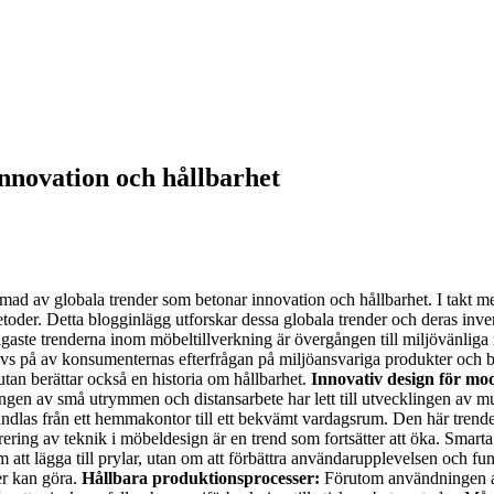
nnovation och hållbarhet
mad av globala trender som betonar innovation och hållbarhet. I takt m
etoder. Detta blogginlägg utforskar dessa globala trender och deras inve
gaste trenderna inom möbeltillverkning är övergången till miljövänliga mat
 drivs på av konsumenternas efterfrågan på miljöansvariga produkter och
 utan berättar också en historia om hållbarhet.
Innovativ design för mod
gen av små utrymmen och distansarbete har lett till utvecklingen av m
vandlas från ett hemmakontor till ett bekvämt vardagsrum. Den här tren
rering av teknik i möbeldesign är en trend som fortsätter att öka. Smar
om att lägga till prylar, utan om att förbättra användarupplevelsen och 
er kan göra.
Hållbara produktionsprocesser:
Förutom användningen av 