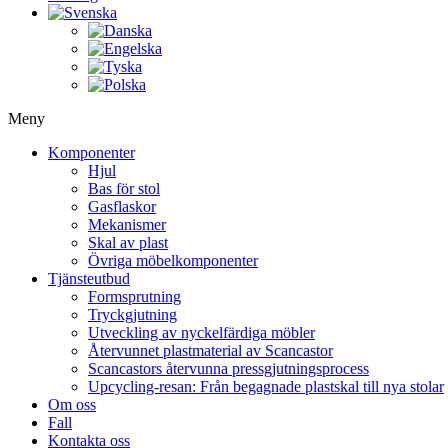
Meny
Komponenter
Hjul
Bas för stol
Gasflaskor
Mekanismer
Skal av plast
Övriga möbelkomponenter
Tjänsteutbud
Formsprutning
Tryckgjutning
Utveckling av nyckelfärdiga möbler
Återvunnet plastmaterial av Scancastor
Scancastors återvunna pressgjutningsprocess
Upcycling-resan: Från begagnade plastskal till nya stolar
Om oss
Fall
Kontakta oss