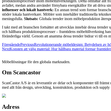
produktionsprocesser inom möbeltillverkningen. Detta omfattar allt fr
avfallet, medan andra använder förnybara energikällor för att driva s
influenser och lokalt hantverk:
En annan trend som formar branschen
stöder lokala hantverkare. Möbler som innehåller traditionella teknike
meningsfulla.
Slutsats:
Globala trender inom möbelproduktion återspegl
I takt med att branschen fortsätter att utvecklas innebär dessa trender
och hållbara produktionsprocesser – framtidens möbeltillverkning hand
föränderliga värld. Genom att anamma dessa trender bidrar vi till en 
Föregående
Previous
Revolutionerande möbeldesign: Betydelsen av hö
Next
Konsten att välja material: Hur hållbara material formar framtide
Möbellösningar för den globala marknaden.
Om Scancastor
ScanCastor A/S är en leverantör av delar och komponenter till främst
med allt från design, utveckling, konstruktion, produktion och supply
Adress