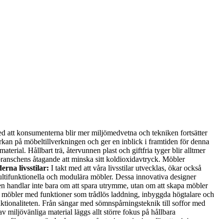
ed att konsumenterna blir mer miljömedvetna och tekniken fortsätter
rkan på möbeltillverkningen och ger en inblick i framtiden för denna
erial. Hållbart trä, återvunnen plast och giftfria tyger blir alltmer
 branschens åtagande att minska sitt koldioxidavtryck. Möbler
erna livsstilar:
I takt med att våra livsstilar utvecklas, ökar också
ultifunktionella och modulära möbler. Dessa innovativa designer
den handlar inte bara om att spara utrymme, utan om att skapa möbler
ta möbler med funktioner som trådlös laddning, inbyggda högtalare och
funktionaliteten. Från sängar med sömnspårningsteknik till soffor med
miljövänliga material läggs allt större fokus på hållbara