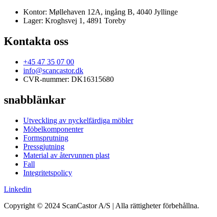
Kontor: Møllehaven 12A, ingång B, 4040 Jyllinge
Lager: Kroghsvej 1, 4891 Toreby
Kontakta oss
+45 47 35 07 00
info@scancastor.dk
CVR-nummer: DK16315680
snabblänkar
Utveckling av nyckelfärdiga möbler
Möbelkomponenter
Formsprutning
Pressgjutning
Material av återvunnen plast
Fall
Integritetspolicy
Linkedin
Copyright © 2024 ScanCastor A/S | Alla rättigheter förbehållna.