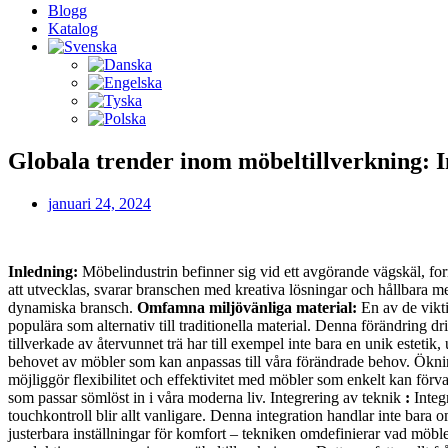
Blogg
Katalog
Globala trender inom möbeltillverkning: I
januari 24, 2024
Inledning:
Möbelindustrin befinner sig vid ett avgörande vägskäl, for
att utvecklas, svarar branschen med kreativa lösningar och hållbara m
dynamiska bransch.
Omfamna miljövänliga material:
En av de vikti
populära som alternativ till traditionella material. Denna förändring
tillverkade av återvunnet trä har till exempel inte bara en unik estetik,
behovet av möbler som kan anpassas till våra förändrade behov. Öknin
möjliggör flexibilitet och effektivitet med möbler som enkelt kan för
som passar sömlöst in i våra moderna liv. Integrering av teknik
:
Integ
touchkontroll blir allt vanligare. Denna integration handlar inte bara 
justerbara inställningar för komfort – tekniken omdefinierar vad möbl