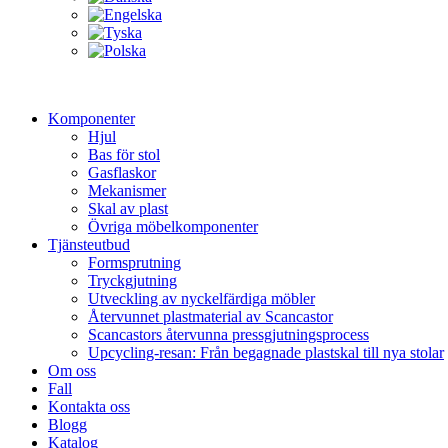
Komponenter
Hjul
Bas för stol
Gasflaskor
Mekanismer
Skal av plast
Övriga möbelkomponenter
Tjänsteutbud
Formsprutning
Tryckgjutning
Utveckling av nyckelfärdiga möbler
Återvunnet plastmaterial av Scancastor
Scancastors återvunna pressgjutningsprocess
Upcycling-resan: Från begagnade plastskal till nya stolar
Om oss
Fall
Kontakta oss
Blogg
Katalog