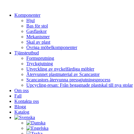
Hoppa
till
Komponenter
innehåll
Hjul
Bas för stol
Gasflaskor
Mekanismer
Skal av plast
Övriga möbelkomponenter
Tjänsteutbud
Formsprutning
Tryckgjutning
Utveckling av nyckelfärdiga möbler
Återvunnet plastmaterial av Scancastor
Scancastors återvunna pressgjutningsprocess
Upcycling-resan: Från begagnade plastskal till nya stolar
Om oss
Fall
Kontakta oss
Blogg
Katalog