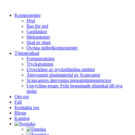
Hoppa
till
Komponenter
innehåll
Hjul
Bas för stol
Gasflaskor
Mekanismer
Skal av plast
Övriga möbelkomponenter
Tjänsteutbud
Formsprutning
Tryckgjutning
Utveckling av nyckelfärdiga möbler
Återvunnet plastmaterial av Scancastor
Scancastors återvunna pressgjutningsprocess
Upcycling-resan: Från begagnade plastskal till nya
stolar
Om oss
Fall
Kontakta oss
Blogg
Katalog