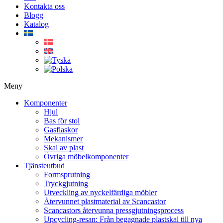
Kontakta oss
Blogg
Katalog
Meny
Komponenter
Hjul
Bas för stol
Gasflaskor
Mekanismer
Skal av plast
Övriga möbelkomponenter
Tjänsteutbud
Formsprutning
Tryckgjutning
Utveckling av nyckelfärdiga möbler
Återvunnet plastmaterial av Scancastor
Scancastors återvunna pressgjutningsprocess
Upcycling-resan: Från begagnade plastskal till nya