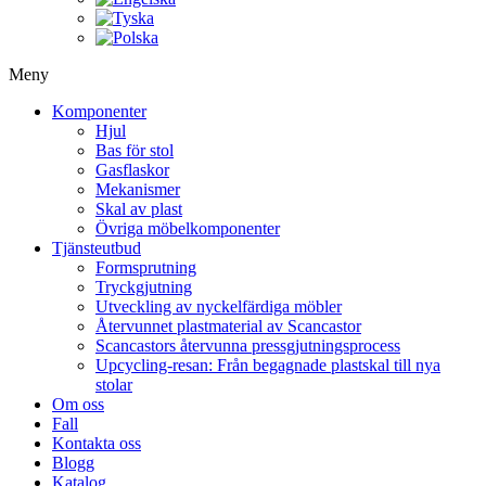
Meny
Komponenter
Hjul
Bas för stol
Gasflaskor
Mekanismer
Skal av plast
Övriga möbelkomponenter
Tjänsteutbud
Formsprutning
Tryckgjutning
Utveckling av nyckelfärdiga möbler
Återvunnet plastmaterial av Scancastor
Scancastors återvunna pressgjutningsprocess
Upcycling-resan: Från begagnade plastskal till nya
stolar
Om oss
Fall
Kontakta oss
Blogg
Katalog