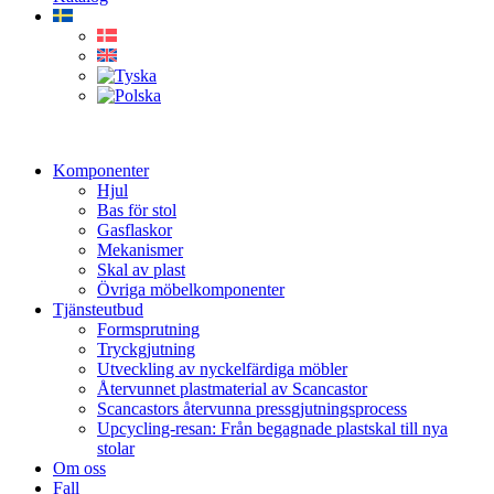
Komponenter
Hjul
Bas för stol
Gasflaskor
Mekanismer
Skal av plast
Övriga möbelkomponenter
Tjänsteutbud
Formsprutning
Tryckgjutning
Utveckling av nyckelfärdiga möbler
Återvunnet plastmaterial av Scancastor
Scancastors återvunna pressgjutningsprocess
Upcycling-resan: Från begagnade plastskal till nya
stolar
Om oss
Fall