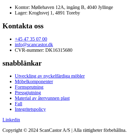
Kontor: Møllehaven 12A, ingång B, 4040 Jyllinge
Lager: Kroghsvej 1, 4891 Toreby
Kontakta oss
+45 47 35 07 00
info@scancastor.dk
CVR-nummer: DK16315680
snabblänkar
Utveckling av nyckelfärdiga möbler
Möbelkomponenter
Formsprutning
Pressgjutning
Material av återvunnen plast
Fall
Integritetspolicy
Linkedin
Copyright © 2024 ScanCastor A/S | Alla rättigheter förbehållna.