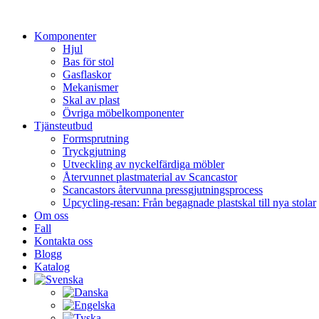
Hoppa
till
Komponenter
innehåll
Hjul
Bas för stol
Gasflaskor
Mekanismer
Skal av plast
Övriga möbelkomponenter
Tjänsteutbud
Formsprutning
Tryckgjutning
Utveckling av nyckelfärdiga möbler
Återvunnet plastmaterial av Scancastor
Scancastors återvunna pressgjutningsprocess
Upcycling-resan: Från begagnade plastskal till nya stolar
Om oss
Fall
Kontakta oss
Blogg
Katalog