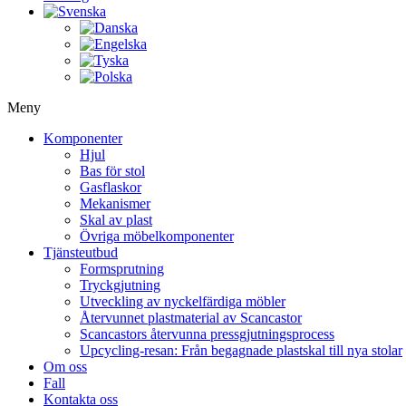
Meny
Komponenter
Hjul
Bas för stol
Gasflaskor
Mekanismer
Skal av plast
Övriga möbelkomponenter
Tjänsteutbud
Formsprutning
Tryckgjutning
Utveckling av nyckelfärdiga möbler
Återvunnet plastmaterial av Scancastor
Scancastors återvunna pressgjutningsprocess
Upcycling-resan: Från begagnade plastskal till nya stolar
Om oss
Fall
Kontakta oss