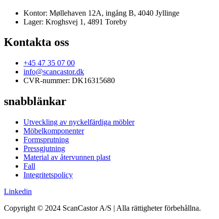
Kontor: Møllehaven 12A, ingång B, 4040 Jyllinge
Lager: Kroghsvej 1, 4891 Toreby
Kontakta oss
+45 47 35 07 00
info@scancastor.dk
CVR-nummer: DK16315680
snabblänkar
Utveckling av nyckelfärdiga möbler
Möbelkomponenter
Formsprutning
Pressgjutning
Material av återvunnen plast
Fall
Integritetspolicy
Linkedin
Copyright © 2024 ScanCastor A/S | Alla rättigheter förbehållna.