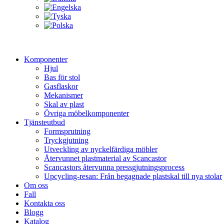
Komponenter
Hjul
Bas för stol
Gasflaskor
Mekanismer
Skal av plast
Övriga möbelkomponenter
Tjänsteutbud
Formsprutning
Tryckgjutning
Utveckling av nyckelfärdiga möbler
Återvunnet plastmaterial av Scancastor
Scancastors återvunna pressgjutningsprocess
Upcycling-resan: Från begagnade plastskal till nya stolar
Om oss
Fall
Kontakta oss
Blogg
Katalog