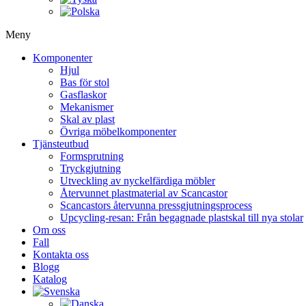
Meny
Komponenter
Hjul
Bas för stol
Gasflaskor
Mekanismer
Skal av plast
Övriga möbelkomponenter
Tjänsteutbud
Formsprutning
Tryckgjutning
Utveckling av nyckelfärdiga möbler
Återvunnet plastmaterial av Scancastor
Scancastors återvunna pressgjutningsprocess
Upcycling-resan: Från begagnade plastskal till nya stolar
Om oss
Fall
Kontakta oss
Blogg
Katalog