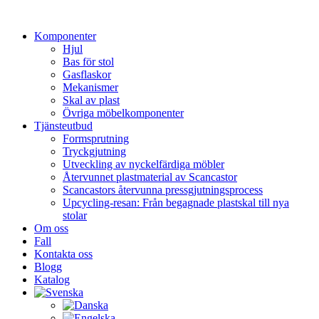
Hoppa
till
Komponenter
innehåll
Hjul
Bas för stol
Gasflaskor
Mekanismer
Skal av plast
Övriga möbelkomponenter
Tjänsteutbud
Formsprutning
Tryckgjutning
Utveckling av nyckelfärdiga möbler
Återvunnet plastmaterial av Scancastor
Scancastors återvunna pressgjutningsprocess
Upcycling-resan: Från begagnade plastskal till nya
stolar
Om oss
Fall
Kontakta oss
Blogg
Katalog