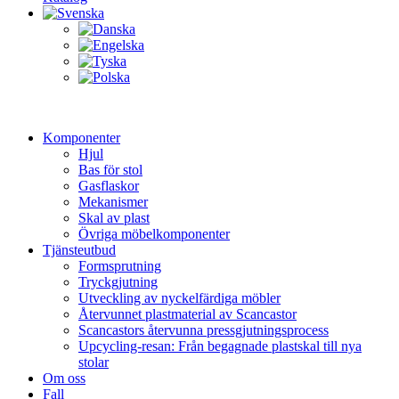
Komponenter
Hjul
Bas för stol
Gasflaskor
Mekanismer
Skal av plast
Övriga möbelkomponenter
Tjänsteutbud
Formsprutning
Tryckgjutning
Utveckling av nyckelfärdiga möbler
Återvunnet plastmaterial av Scancastor
Scancastors återvunna pressgjutningsprocess
Upcycling-resan: Från begagnade plastskal till nya
stolar
Om oss
Fall