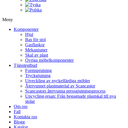
Meny
Komponenter
Hjul
Bas för stol
Gasflaskor
Mekanismer
Skal av plast
Övriga möbelkomponenter
Tjänsteutbud
Formsprutning
Tryckgjutning
Utveckling av nyckelfärdiga möbler
Återvunnet plastmaterial av Scancastor
Scancastors återvunna pressgjutningsprocess
Upcycling-resan: Från begagnade plastskal till nya
stolar
Om oss
Fall
Kontakta oss
Blogg
Katalog