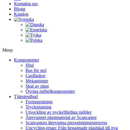
Kontakta oss
Blogg
Katalog
Meny
Komponenter
Hjul
Bas för stol
Gasflaskor
Mekanismer
Skal av plast
Övriga möbelkomponenter
Tjänsteutbud
Formsprutning
Tryckgjutning
Utveckling av nyckelfärdiga möbler
Återvunnet plastmaterial av Scancastor
Scancastors återvunna pressgjutningsprocess
Upcycling-resan: Från begagnade plastskal till nya