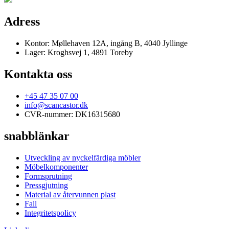
Adress
Kontor: Møllehaven 12A, ingång B, 4040 Jyllinge
Lager: Kroghsvej 1, 4891 Toreby
Kontakta oss
+45 47 35 07 00
info@scancastor.dk
CVR-nummer: DK16315680
snabblänkar
Utveckling av nyckelfärdiga möbler
Möbelkomponenter
Formsprutning
Pressgjutning
Material av återvunnen plast
Fall
Integritetspolicy