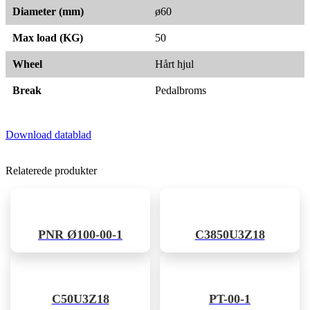
Diameter (mm)
ø60
Max load (KG)
50
Wheel
Hårt hjul
Break
Pedalbroms
Download datablad
Relaterede produkter
PNR Ø100-00-1
C3850U3Z18
C50U3Z18
PT-00-1