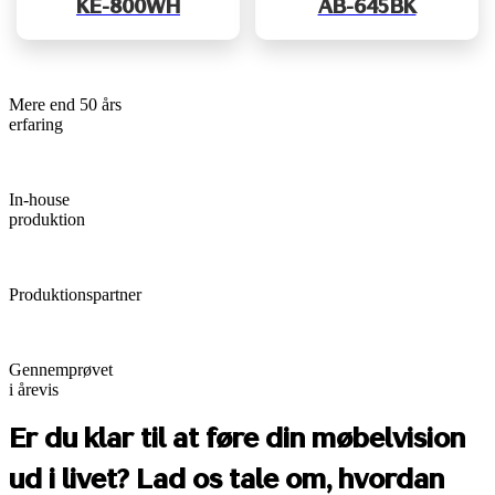
KE-800WH
AB-645BK
Mere end 50 års
erfaring
In-house
produktion
Produktionspartner
Gennemprøvet
i årevis
Er du klar til at føre din møbelvision
ud i livet? Lad os tale om, hvordan