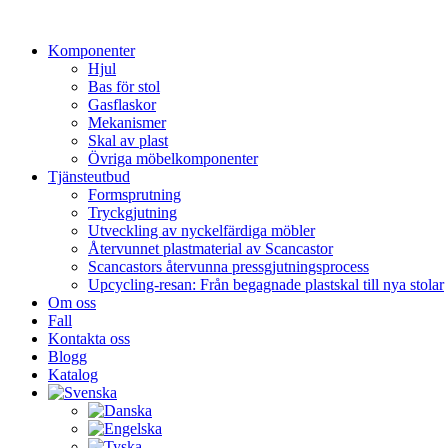
Hoppa
till
Komponenter
innehåll
Hjul
Bas för stol
Gasflaskor
Mekanismer
Skal av plast
Övriga möbelkomponenter
Tjänsteutbud
Formsprutning
Tryckgjutning
Utveckling av nyckelfärdiga möbler
Återvunnet plastmaterial av Scancastor
Scancastors återvunna pressgjutningsprocess
Upcycling-resan: Från begagnade plastskal till nya stolar
Om oss
Fall
Kontakta oss
Blogg
Katalog