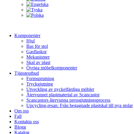
Komponenter
Hjul
Bas för stol
Gasflaskor
Mekanismer
Skal av plast
Övriga möbelkomponenter
Tjänsteutbud
Formsprutning
Tryckgjutning
Utveckling av nyckelfärdiga möbler
Återvunnet plastmaterial av Scancastor
Scancastors återvunna pressgjutningsprocess
Upcycling-resan: Från begagnade plastskal till nya stolar
Om oss
Fall
Kontakta oss
Blogg
Katalog