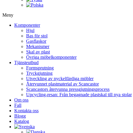
Meny
Komponenter
Hjul
Bas för stol
Gasflaskor
Mekanismer
Skal av plast
Övriga möbelkomponenter
Tjänsteutbud
Formsprutning
Tryckgjutning
Utveckling av nyckelfärdiga möbler
Återvunnet plastmaterial av Scancastor
Scancastors återvunna pressgjutningsprocess
Upcycling-resan: Från begagnade plastskal till nya stolar
Om oss
Fall
Kontakta oss
Blogg
Katalog