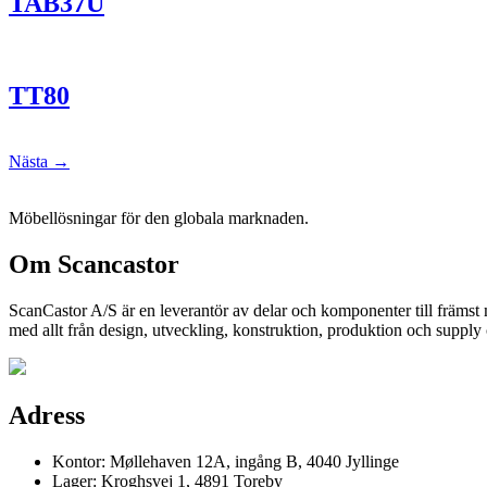
TAB37U
TT80
Nästa
→
Möbellösningar för den globala marknaden.
Om Scancastor
ScanCastor A/S är en leverantör av delar och komponenter till främst
med allt från design, utveckling, konstruktion, produktion och supply
Adress
Kontor: Møllehaven 12A, ingång B, 4040 Jyllinge
Lager: Kroghsvej 1, 4891 Toreby