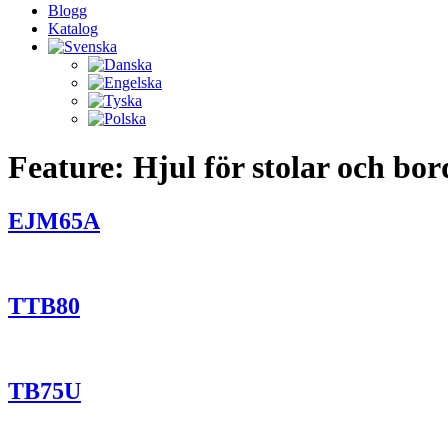
Blogg
Katalog
Feature:
Hjul för stolar och bor
EJM65A
TTB80
TB75U