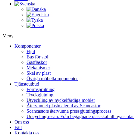
Meny
Komponenter
Hjul
Bas för stol
Gasflaskor
Mekanismer
Skal av plast
Övriga möbelkomponenter
Tjänsteutbud
Formsprutning
Tryckgjutning
Utveckling av nyckelfärdiga möbler
Återvunnet plastmaterial av Scancastor
Scancastors återvunna pressgjutningsprocess
Upcycling-resan: Från begagnade plastskal till nya stolar
Om oss
Fall
Kontakta oss