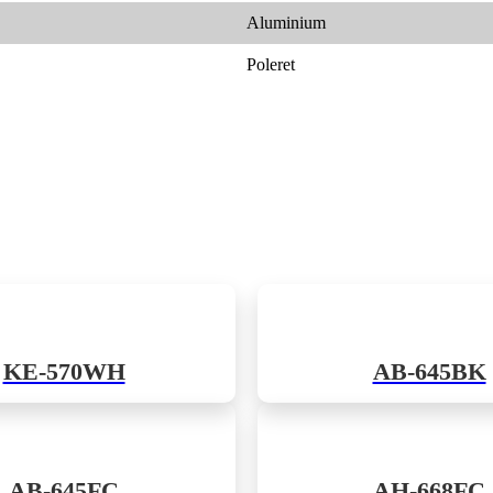
Aluminium
Poleret
KE-570WH
AB-645BK
AB-645FC
AH-668FC