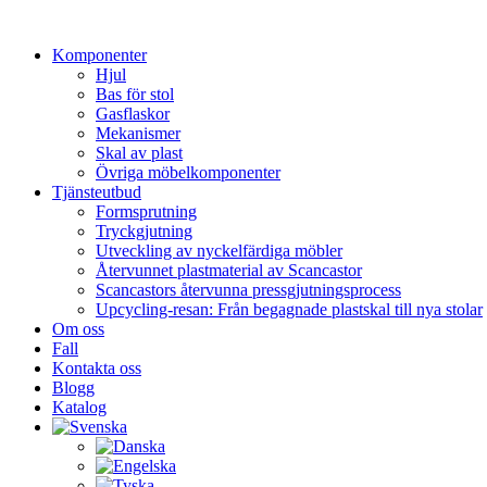
Hoppa
till
Komponenter
innehåll
Hjul
Bas för stol
Gasflaskor
Mekanismer
Skal av plast
Övriga möbelkomponenter
Tjänsteutbud
Formsprutning
Tryckgjutning
Utveckling av nyckelfärdiga möbler
Återvunnet plastmaterial av Scancastor
Scancastors återvunna pressgjutningsprocess
Upcycling-resan: Från begagnade plastskal till nya stolar
Om oss
Fall
Kontakta oss
Blogg
Katalog