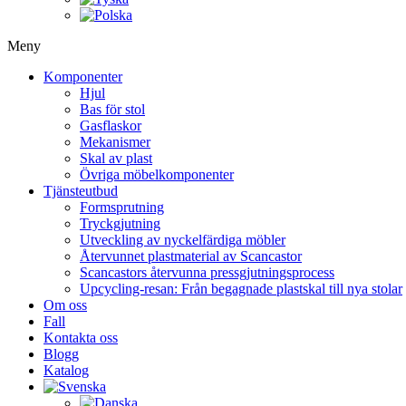
Meny
Komponenter
Hjul
Bas för stol
Gasflaskor
Mekanismer
Skal av plast
Övriga möbelkomponenter
Tjänsteutbud
Formsprutning
Tryckgjutning
Utveckling av nyckelfärdiga möbler
Återvunnet plastmaterial av Scancastor
Scancastors återvunna pressgjutningsprocess
Upcycling-resan: Från begagnade plastskal till nya stolar
Om oss
Fall
Kontakta oss
Blogg
Katalog