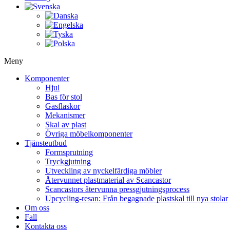
Meny
Komponenter
Hjul
Bas för stol
Gasflaskor
Mekanismer
Skal av plast
Övriga möbelkomponenter
Tjänsteutbud
Formsprutning
Tryckgjutning
Utveckling av nyckelfärdiga möbler
Återvunnet plastmaterial av Scancastor
Scancastors återvunna pressgjutningsprocess
Upcycling-resan: Från begagnade plastskal till nya stolar
Om oss
Fall
Kontakta oss