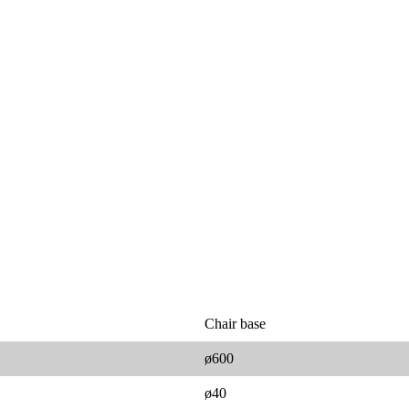
Chair base
ø600
ø40