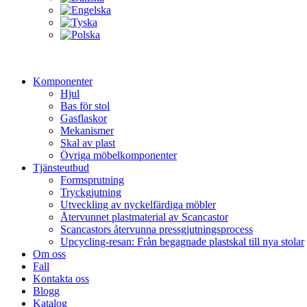
Komponenter
Hjul
Bas för stol
Gasflaskor
Mekanismer
Skal av plast
Övriga möbelkomponenter
Tjänsteutbud
Formsprutning
Tryckgjutning
Utveckling av nyckelfärdiga möbler
Återvunnet plastmaterial av Scancastor
Scancastors återvunna pressgjutningsprocess
Upcycling-resan: Från begagnade plastskal till nya stolar
Om oss
Fall
Kontakta oss
Blogg
Katalog