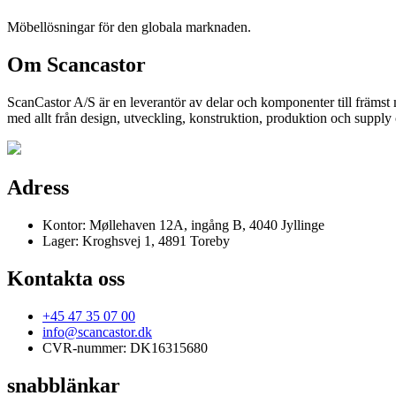
Möbellösningar för den globala marknaden.
Om Scancastor
ScanCastor A/S är en leverantör av delar och komponenter till främst
med allt från design, utveckling, konstruktion, produktion och supply
Adress
Kontor: Møllehaven 12A, ingång B, 4040 Jyllinge
Lager: Kroghsvej 1, 4891 Toreby
Kontakta oss
+45 47 35 07 00
info@scancastor.dk
CVR-nummer: DK16315680
snabblänkar